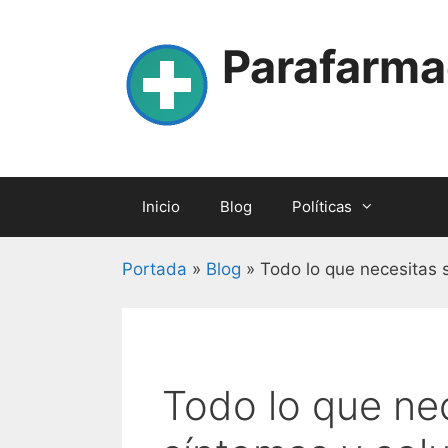
Skip
to
Parafarma
content
Inicio
Blog
Políticas
Portada
»
Blog
»
Todo lo que necesitas 
Todo lo que ne