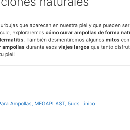
uciones naturales
rbujas que aparecen en nuestra piel y que pueden ser
tículo, exploraremos
cómo curar ampollas de forma nat
dermatitis
. También desmentiremos algunos
mitos
comu
r ampollas
durante esos
viajes largos
que tanto disfru
u piel!
Para Ampollas, MEGAPLAST, 5uds. único