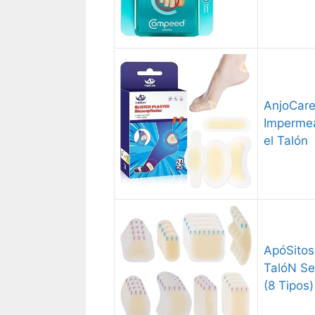
AnjoCare
Impermea
el Talón
ApóSitos
TalóN Se
(8 Tipos)