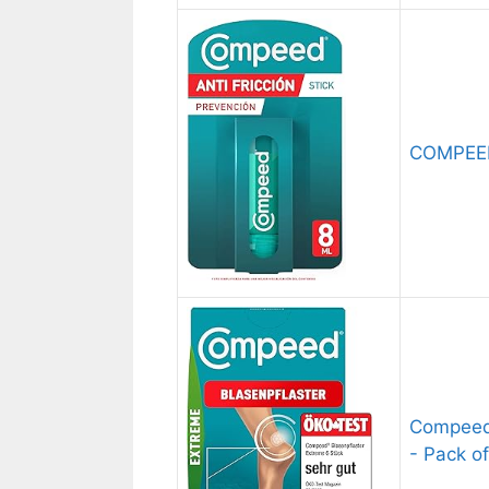
COMPEED 
Compeed E
- Pack of