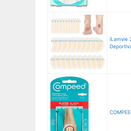
iLamvie 
Deportiv
COMPEED 