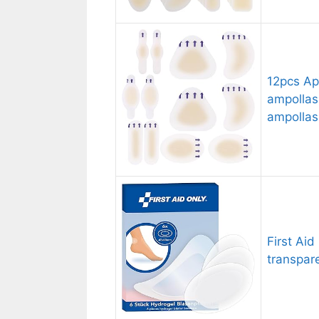
12pcs Ap
ampollas
ampollas,
First Ai
transpare