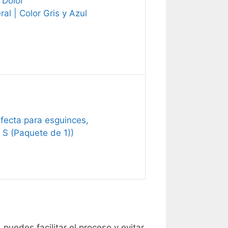
 Dolor
ral | Color Gris y Azul
rfecta para esguinces,
 S (Paquete de 1))
, puedes facilitar el proceso y evitar