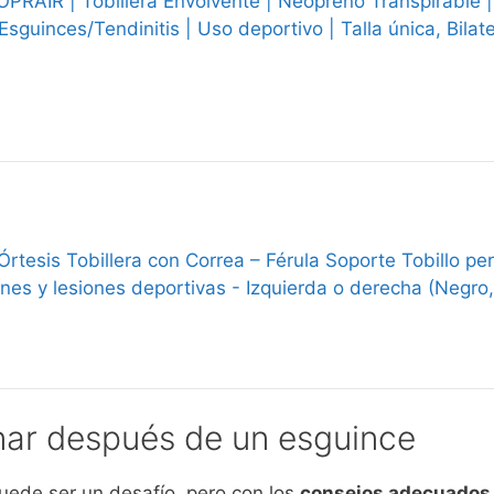
PRAIR | Tobillera Envolvente | Neopreno Transpirable |
/Esguinces/Tendinitis | Uso deportivo | Talla única, Bilate
rtesis Tobillera con Correa – Férula Soporte Tobillo pe
ones y lesiones deportivas - Izquierda o derecha (Negro,
nar después de un esguince
ede ser un desafío, pero con los
consejos adecuados