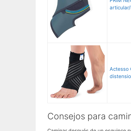
PRIM NEO
articular
Actesso Ó
distensi
Consejos para cami
Caminar después de un esguince pu