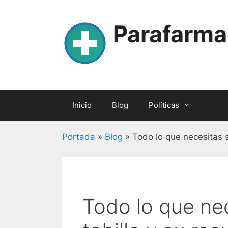
Skip
to
Parafarma
content
Inicio
Blog
Políticas
Portada
»
Blog
»
Todo lo que necesitas 
Todo lo que ne