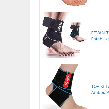
FEVAN Tob
Estabiliz
TOVIKI To
Ambos Pi