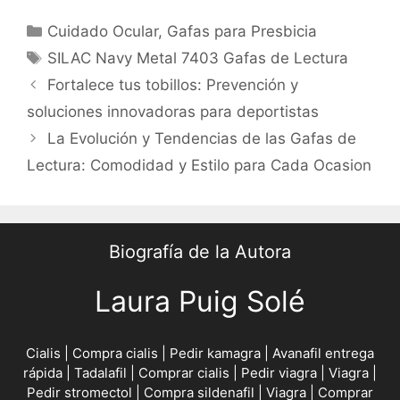
Categories
Cuidado Ocular
,
Gafas para Presbicia
Tags
SILAC Navy Metal 7403 Gafas de Lectura
Post
Fortalece tus tobillos: Prevención y
navigation
soluciones innovadoras para deportistas
La Evolución y Tendencias de las Gafas de
Lectura: Comodidad y Estilo para Cada Ocasion
Biografía de la Autora
Laura Puig Solé
Cialis
|
Compra cialis
|
Pedir kamagra
|
Avanafil entrega
rápida
|
Tadalafil
|
Comprar cialis
|
Pedir viagra
|
Viagra
|
Pedir stromectol
|
Compra sildenafil
|
Viagra
|
Comprar