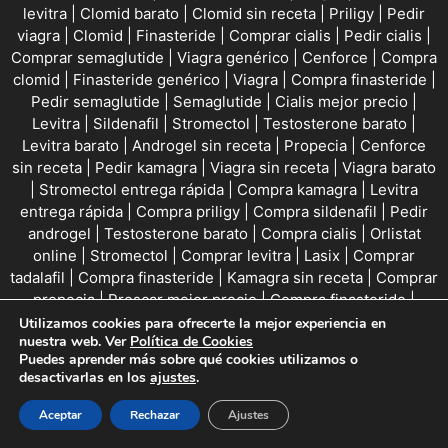
levitra
|
Clomid barato
|
Clomid sin receta
|
Priligy
|
Pedir
viagra
|
Clomid
|
Finasteride
|
Comprar cialis
|
Pedir cialis
|
Comprar semaglutide
|
Viagra genérico
|
Cenforce
|
Compra
clomid
|
Finasteride genérico
|
Viagra
|
Compra finasteride
|
Pedir semaglutide
|
Semaglutide
|
Cialis mejor precio
|
Levitra
|
Sildenafil
|
Stromectol
|
Testosterone barato
|
Levitra barato
|
Androgel sin receta
|
Propecia
|
Cenforce
sin receta
|
Pedir kamagra
|
Viagra sin receta
|
Viagra barato
|
Stromectol entrega rápida
|
Compra kamagra
|
Levitra
entrega rápida
|
Compra priligy
|
Compra sildenafil
|
Pedir
androgel
|
Testosterone barato
|
Compra cialis
|
Orlistat
online
|
Stromectol
|
Comprar levitra
|
Lasix
|
Comprar
tadalafil
|
Compra finasteride
|
Kamagra sin receta
|
Comprar
propecia
|
Proscar mejor precio
|
Compra finasteride
|
Compra kamagra
|
Avanafil entrega rápida
|
Cialis
|
Viagra
|
Utilizamos cookies para ofrecerte la mejor experiencia en
nuestra web. Ver
Política de Cookies
Viagra
|
Tadalafil
|
Sildenafil
|
Compra lasix
|
Pedir proscar
|
Puedes aprender más sobre qué cookies utilizamos o
Cialis
|
Compra priligy
|
Testosterone genérico
|
Viagra
desactivarlas en los
ajustes
.
genérico
|
Pedir orlistat
|
Clomid entrega rápida
|
Comprar
lasix
|
Tadalafil online
|
Comprar levitra
|
Compra
Aceptar
Rechazar
Ajustes
testosterone
|
Cialis
|
Priligy entrega rápida
|
Priligy entrega