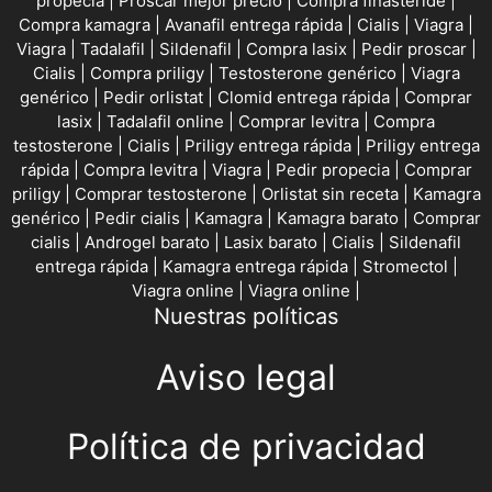
propecia
|
Proscar mejor precio
|
Compra finasteride
|
Compra kamagra
|
Avanafil entrega rápida
|
Cialis
|
Viagra
|
Viagra
|
Tadalafil
|
Sildenafil
|
Compra lasix
|
Pedir proscar
|
Cialis
|
Compra priligy
|
Testosterone genérico
|
Viagra
genérico
|
Pedir orlistat
|
Clomid entrega rápida
|
Comprar
lasix
|
Tadalafil online
|
Comprar levitra
|
Compra
testosterone
|
Cialis
|
Priligy entrega rápida
|
Priligy entrega
rápida
|
Compra levitra
|
Viagra
|
Pedir propecia
|
Comprar
priligy
|
Comprar testosterone
|
Orlistat sin receta
|
Kamagra
genérico
|
Pedir cialis
|
Kamagra
|
Kamagra barato
|
Comprar
cialis
|
Androgel barato
|
Lasix barato
|
Cialis
|
Sildenafil
entrega rápida
|
Kamagra entrega rápida
|
Stromectol
|
Viagra online
|
Viagra online
|
Nuestras políticas
Aviso legal
Política de privacidad