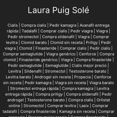
Laura Puig Solé
Cialis
|
Compra cialis
|
Pedir kamagra
|
Avanafil entrega
rápida
|
Tadalafil
|
Comprar cialis
|
Pedir viagra
|
Viagra
|
Pedir stromectol
|
Compra sildenafil
|
Viagra
|
Comprar
levitra
|
Clomid barato
|
Clomid sin receta
|
Priligy
|
Pedir
viagra
|
Clomid
|
Finasteride
|
Comprar cialis
|
Pedir cialis
|
Comprar semaglutide
|
Viagra genérico
|
Cenforce
|
Compra
clomid
|
Finasteride genérico
|
Viagra
|
Compra finasteride
|
Pedir semaglutide
|
Semaglutide
|
Cialis mejor precio
|
Levitra
|
Sildenafil
|
Stromectol
|
Testosterone barato
|
Levitra barato
|
Androgel sin receta
|
Propecia
|
Cenforce
sin receta
|
Pedir kamagra
|
Viagra sin receta
|
Viagra barato
|
Stromectol entrega rápida
|
Compra kamagra
|
Levitra
entrega rápida
|
Compra priligy
|
Compra sildenafil
|
Pedir
androgel
|
Testosterone barato
|
Compra cialis
|
Orlistat
online
|
Stromectol
|
Comprar levitra
|
Lasix
|
Comprar
tadalafil
|
Compra finasteride
|
Kamagra sin receta
|
Comprar