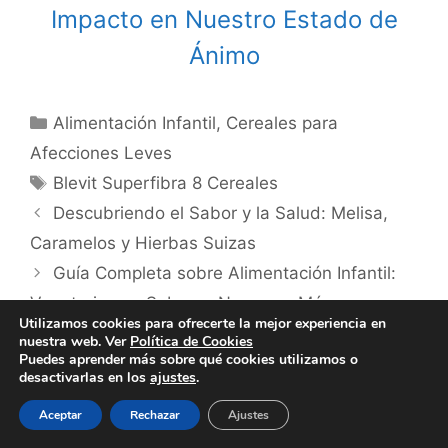
Impacto en Nuestro Estado de
Ánimo
Categories
Alimentación Infantil
,
Cereales para
Afecciones Leves
Tags
Blevit Superfibra 8 Cereales
Post
Descubriendo el Sabor y la Salud: Melisa,
navigation
Caramelos y Hierbas Suizas
Guía Completa sobre Alimentación Infantil:
Vegetarianos, Sabores Nuevos y Más
Utilizamos cookies para ofrecerte la mejor experiencia en
nuestra web. Ver
Política de Cookies
Puedes aprender más sobre qué cookies utilizamos o
desactivarlas en los
ajustes
.
Biografía de la Autora
Aceptar
Rechazar
Ajustes