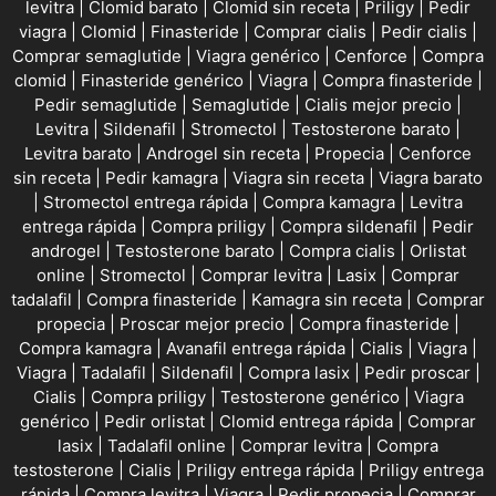
levitra
|
Clomid barato
|
Clomid sin receta
|
Priligy
|
Pedir
viagra
|
Clomid
|
Finasteride
|
Comprar cialis
|
Pedir cialis
|
Comprar semaglutide
|
Viagra genérico
|
Cenforce
|
Compra
clomid
|
Finasteride genérico
|
Viagra
|
Compra finasteride
|
Pedir semaglutide
|
Semaglutide
|
Cialis mejor precio
|
Levitra
|
Sildenafil
|
Stromectol
|
Testosterone barato
|
Levitra barato
|
Androgel sin receta
|
Propecia
|
Cenforce
sin receta
|
Pedir kamagra
|
Viagra sin receta
|
Viagra barato
|
Stromectol entrega rápida
|
Compra kamagra
|
Levitra
entrega rápida
|
Compra priligy
|
Compra sildenafil
|
Pedir
androgel
|
Testosterone barato
|
Compra cialis
|
Orlistat
online
|
Stromectol
|
Comprar levitra
|
Lasix
|
Comprar
tadalafil
|
Compra finasteride
|
Kamagra sin receta
|
Comprar
propecia
|
Proscar mejor precio
|
Compra finasteride
|
Compra kamagra
|
Avanafil entrega rápida
|
Cialis
|
Viagra
|
Viagra
|
Tadalafil
|
Sildenafil
|
Compra lasix
|
Pedir proscar
|
Cialis
|
Compra priligy
|
Testosterone genérico
|
Viagra
genérico
|
Pedir orlistat
|
Clomid entrega rápida
|
Comprar
lasix
|
Tadalafil online
|
Comprar levitra
|
Compra
testosterone
|
Cialis
|
Priligy entrega rápida
|
Priligy entrega
rápida
|
Compra levitra
|
Viagra
|
Pedir propecia
|
Comprar