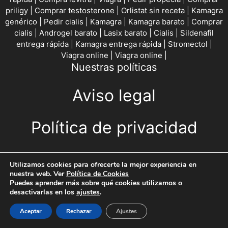
priligy
|
Comprar testosterone
|
Orlistat sin receta
|
Kamagra
genérico
|
Pedir cialis
|
Kamagra
|
Kamagra barato
|
Comprar
cialis
|
Androgel barato
|
Lasix barato
|
Cialis
|
Sildenafil
entrega rápida
|
Kamagra entrega rápida
|
Stromectol
|
Viagra online
|
Viagra online
|
Nuestras políticas
Aviso legal
Política de privacidad
Política de Cookies
Utilizamos cookies para ofrecerte la mejor experiencia en
nuestra web. Ver
Política de Cookies
Puedes aprender más sobre qué cookies utilizamos o
CONTACTO
desactivarlas en los
ajustes
.
Escríbeme
Aceptar
Rechazar
Ajustes