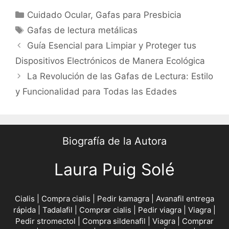
Categories
Cuidado Ocular
,
Gafas para Presbicia
Tags
Gafas de lectura metálicas
Post
Guía Esencial para Limpiar y Proteger tus
navigation
Dispositivos Electrónicos de Manera Ecológica
La Revolución de las Gafas de Lectura: Estilo
y Funcionalidad para Todas las Edades
Biografía de la Autora
Laura Puig Solé
Cialis
|
Compra cialis
|
Pedir kamagra
|
Avanafil entrega
rápida
|
Tadalafil
|
Comprar cialis
|
Pedir viagra
|
Viagra
|
Pedir stromectol
|
Compra sildenafil
|
Viagra
|
Comprar