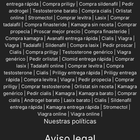
entrega rápida
|
Compra priligy
|
Compra sildenafil
|
Pedir
androgel
|
Testosterone barato
|
Compra cialis
|
Orlistat
online
|
Stromectol
|
Comprar levitra
|
Lasix
|
Comprar
tadalafil
|
Compra finasteride
|
Kamagra sin receta
|
Comprar
propecia
|
Proscar mejor precio
|
Compra finasteride
|
Compra kamagra
|
Avanafil entrega rápida
|
Cialis
|
Viagra
|
Viagra
|
Tadalafil
|
Sildenafil
|
Compra lasix
|
Pedir proscar
|
Cialis
|
Compra priligy
|
Testosterone genérico
|
Viagra
genérico
|
Pedir orlistat
|
Clomid entrega rápida
|
Comprar
lasix
|
Tadalafil online
|
Comprar levitra
|
Compra
testosterone
|
Cialis
|
Priligy entrega rápida
|
Priligy entrega
rápida
|
Compra levitra
|
Viagra
|
Pedir propecia
|
Comprar
priligy
|
Comprar testosterone
|
Orlistat sin receta
|
Kamagra
genérico
|
Pedir cialis
|
Kamagra
|
Kamagra barato
|
Comprar
cialis
|
Androgel barato
|
Lasix barato
|
Cialis
|
Sildenafil
entrega rápida
|
Kamagra entrega rápida
|
Stromectol
|
Viagra online
|
Viagra online
|
Nuestras políticas
Aviso legal