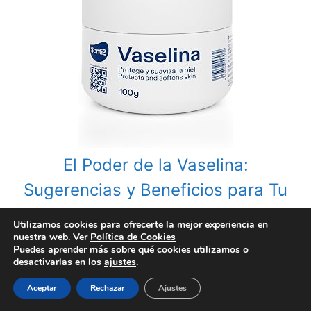
El Poder de la Vaselina:
Sugerencias y Beneficios para Tu
Rutina Diaria
Utilizamos cookies para ofrecerte la mejor experiencia en
nuestra web. Ver
Política de Cookies
Puedes aprender más sobre qué cookies utilizamos o
Categories
Antiácidos
,
Botiquín Familiar
desactivarlas en los
ajustes
.
Tags
Sal de Frutas sabor limón
Aceptar
Rechazar
Ajustes
Post
Gafas de Lectura: Aliadas Esenciales en el