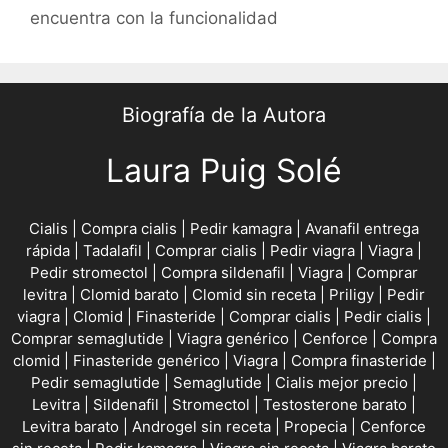
encuentra con la funcionalidad
Biografía de la Autora
Laura Puig Solé
Cialis
|
Compra cialis
|
Pedir kamagra
|
Avanafil entrega
rápida
|
Tadalafil
|
Comprar cialis
|
Pedir viagra
|
Viagra
|
Pedir stromectol
|
Compra sildenafil
|
Viagra
|
Comprar
levitra
|
Clomid barato
|
Clomid sin receta
|
Priligy
|
Pedir
viagra
|
Clomid
|
Finasteride
|
Comprar cialis
|
Pedir cialis
|
Comprar semaglutide
|
Viagra genérico
|
Cenforce
|
Compra
clomid
|
Finasteride genérico
|
Viagra
|
Compra finasteride
|
Pedir semaglutide
|
Semaglutide
|
Cialis mejor precio
|
Levitra
|
Sildenafil
|
Stromectol
|
Testosterone barato
|
Levitra barato
|
Androgel sin receta
|
Propecia
|
Cenforce