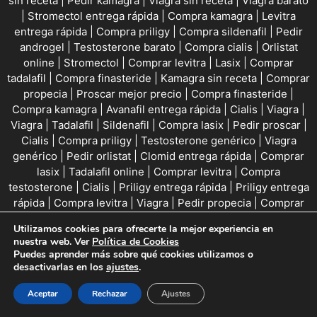
sin receta
|
Pedir kamagra
|
Viagra sin receta
|
Viagra barato
|
Stromectol entrega rápida
|
Compra kamagra
|
Levitra
entrega rápida
|
Compra priligy
|
Compra sildenafil
|
Pedir
androgel
|
Testosterone barato
|
Compra cialis
|
Orlistat
online
|
Stromectol
|
Comprar levitra
|
Lasix
|
Comprar
tadalafil
|
Compra finasteride
|
Kamagra sin receta
|
Comprar
propecia
|
Proscar mejor precio
|
Compra finasteride
|
Compra kamagra
|
Avanafil entrega rápida
|
Cialis
|
Viagra
|
Viagra
|
Tadalafil
|
Sildenafil
|
Compra lasix
|
Pedir proscar
|
Cialis
|
Compra priligy
|
Testosterone genérico
|
Viagra
genérico
|
Pedir orlistat
|
Clomid entrega rápida
|
Comprar
lasix
|
Tadalafil online
|
Comprar levitra
|
Compra
testosterone
|
Cialis
|
Priligy entrega rápida
|
Priligy entrega
rápida
|
Compra levitra
|
Viagra
|
Pedir propecia
|
Comprar
priligy
|
Comprar testosterone
|
Orlistat sin receta
|
Kamagra
Utilizamos cookies para ofrecerte la mejor experiencia en
genérico
|
Pedir cialis
|
Kamagra
|
Kamagra barato
|
Comprar
nuestra web. Ver
Política de Cookies
cialis
|
Androgel barato
|
Lasix barato
|
Cialis
|
Sildenafil
Puedes aprender más sobre qué cookies utilizamos o
entrega rápida
|
Kamagra entrega rápida
|
Stromectol
|
desactivarlas en los
ajustes
.
Viagra online
|
Viagra online
|
Aceptar
Rechazar
Ajustes
Nuestras políticas