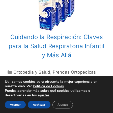
Cuidando la Respiración: Claves
para la Salud Respiratoria Infantil
y Más Allá
Categories
Ortopedia y Salud
,
Prendas Ortopédicas
Tags
Dr Scholl medias compresivas
Utilizamos cookies para ofrecerte la mejor experiencia en
Post
nuestra web. Ver
Política de Cookies
Todo lo que Necesitas Saber sobre las
Puedes aprender más sobre qué cookies utilizamos o
navigation
Gafas de Lectura en 2023
desactivarlas en los
ajustes
.
Descubre las Mejores Alternativas a las
Aceptar
Rechazar
Ajustes
Gafas de Lectura para Cuidar Tu Visión