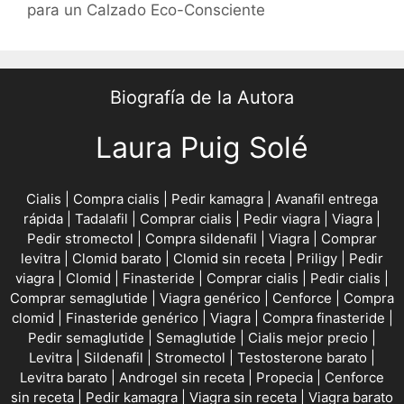
para un Calzado Eco-Consciente
Biografía de la Autora
Laura Puig Solé
Cialis
|
Compra cialis
|
Pedir kamagra
|
Avanafil entrega
rápida
|
Tadalafil
|
Comprar cialis
|
Pedir viagra
|
Viagra
|
Pedir stromectol
|
Compra sildenafil
|
Viagra
|
Comprar
levitra
|
Clomid barato
|
Clomid sin receta
|
Priligy
|
Pedir
viagra
|
Clomid
|
Finasteride
|
Comprar cialis
|
Pedir cialis
|
Comprar semaglutide
|
Viagra genérico
|
Cenforce
|
Compra
clomid
|
Finasteride genérico
|
Viagra
|
Compra finasteride
|
Pedir semaglutide
|
Semaglutide
|
Cialis mejor precio
|
Levitra
|
Sildenafil
|
Stromectol
|
Testosterone barato
|
Levitra barato
|
Androgel sin receta
|
Propecia
|
Cenforce
sin receta
|
Pedir kamagra
|
Viagra sin receta
|
Viagra barato