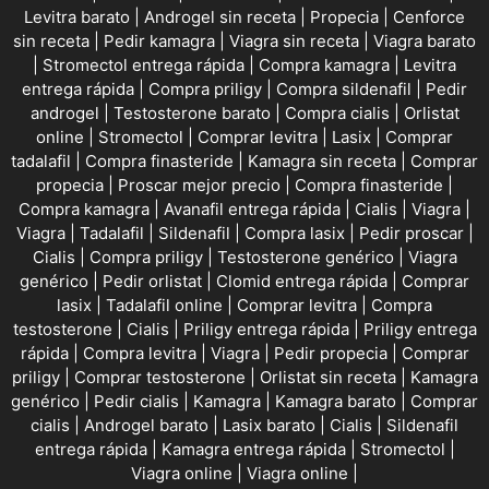
Levitra barato
|
Androgel sin receta
|
Propecia
|
Cenforce
sin receta
|
Pedir kamagra
|
Viagra sin receta
|
Viagra barato
|
Stromectol entrega rápida
|
Compra kamagra
|
Levitra
entrega rápida
|
Compra priligy
|
Compra sildenafil
|
Pedir
androgel
|
Testosterone barato
|
Compra cialis
|
Orlistat
online
|
Stromectol
|
Comprar levitra
|
Lasix
|
Comprar
tadalafil
|
Compra finasteride
|
Kamagra sin receta
|
Comprar
propecia
|
Proscar mejor precio
|
Compra finasteride
|
Compra kamagra
|
Avanafil entrega rápida
|
Cialis
|
Viagra
|
Viagra
|
Tadalafil
|
Sildenafil
|
Compra lasix
|
Pedir proscar
|
Cialis
|
Compra priligy
|
Testosterone genérico
|
Viagra
genérico
|
Pedir orlistat
|
Clomid entrega rápida
|
Comprar
lasix
|
Tadalafil online
|
Comprar levitra
|
Compra
testosterone
|
Cialis
|
Priligy entrega rápida
|
Priligy entrega
rápida
|
Compra levitra
|
Viagra
|
Pedir propecia
|
Comprar
priligy
|
Comprar testosterone
|
Orlistat sin receta
|
Kamagra
genérico
|
Pedir cialis
|
Kamagra
|
Kamagra barato
|
Comprar
cialis
|
Androgel barato
|
Lasix barato
|
Cialis
|
Sildenafil
entrega rápida
|
Kamagra entrega rápida
|
Stromectol
|
Viagra online
|
Viagra online
|