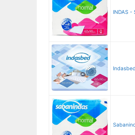
INDAS -
Indasbed
Sabanind