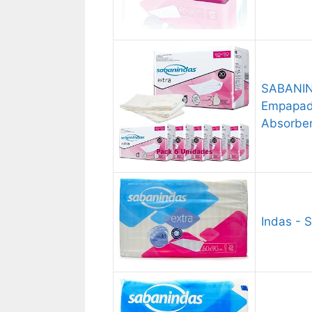
SABANIND
Empapado
Absorbe
Indas - 