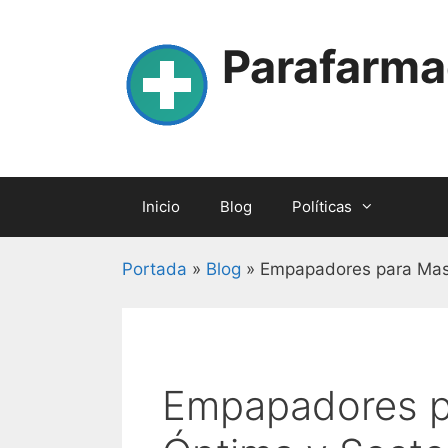
Skip
to
Parafarma
content
Inicio
Blog
Políticas
Portada
»
Blog
»
Empapadores para Masc
Empapadores pa