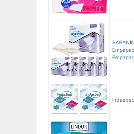
SABANIND
Empapado
Empapado
Indasbed