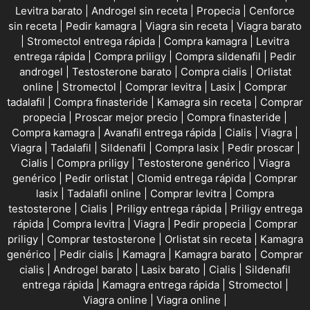
Levitra barato
|
Androgel sin receta
|
Propecia
|
Cenforce
sin receta
|
Pedir kamagra
|
Viagra sin receta
|
Viagra barato
|
Stromectol entrega rápida
|
Compra kamagra
|
Levitra
entrega rápida
|
Compra priligy
|
Compra sildenafil
|
Pedir
androgel
|
Testosterone barato
|
Compra cialis
|
Orlistat
online
|
Stromectol
|
Comprar levitra
|
Lasix
|
Comprar
tadalafil
|
Compra finasteride
|
Kamagra sin receta
|
Comprar
propecia
|
Proscar mejor precio
|
Compra finasteride
|
Compra kamagra
|
Avanafil entrega rápida
|
Cialis
|
Viagra
|
Viagra
|
Tadalafil
|
Sildenafil
|
Compra lasix
|
Pedir proscar
|
Cialis
|
Compra priligy
|
Testosterone genérico
|
Viagra
genérico
|
Pedir orlistat
|
Clomid entrega rápida
|
Comprar
lasix
|
Tadalafil online
|
Comprar levitra
|
Compra
testosterone
|
Cialis
|
Priligy entrega rápida
|
Priligy entrega
rápida
|
Compra levitra
|
Viagra
|
Pedir propecia
|
Comprar
priligy
|
Comprar testosterone
|
Orlistat sin receta
|
Kamagra
genérico
|
Pedir cialis
|
Kamagra
|
Kamagra barato
|
Comprar
cialis
|
Androgel barato
|
Lasix barato
|
Cialis
|
Sildenafil
entrega rápida
|
Kamagra entrega rápida
|
Stromectol
|
Viagra online
|
Viagra online
|