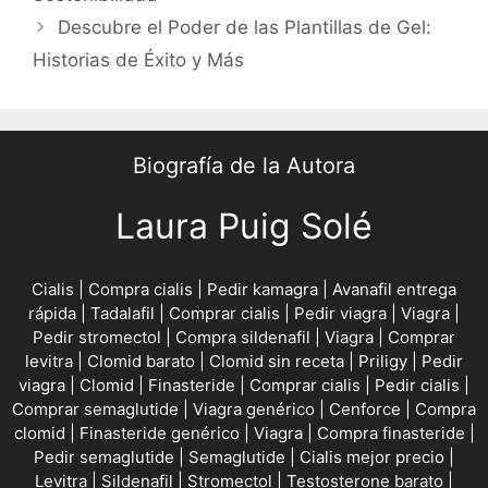
Descubre el Poder de las Plantillas de Gel:
Historias de Éxito y Más
Biografía de la Autora
Laura Puig Solé
Cialis
|
Compra cialis
|
Pedir kamagra
|
Avanafil entrega
rápida
|
Tadalafil
|
Comprar cialis
|
Pedir viagra
|
Viagra
|
Pedir stromectol
|
Compra sildenafil
|
Viagra
|
Comprar
levitra
|
Clomid barato
|
Clomid sin receta
|
Priligy
|
Pedir
viagra
|
Clomid
|
Finasteride
|
Comprar cialis
|
Pedir cialis
|
Comprar semaglutide
|
Viagra genérico
|
Cenforce
|
Compra
clomid
|
Finasteride genérico
|
Viagra
|
Compra finasteride
|
Pedir semaglutide
|
Semaglutide
|
Cialis mejor precio
|
Levitra
|
Sildenafil
|
Stromectol
|
Testosterone barato
|