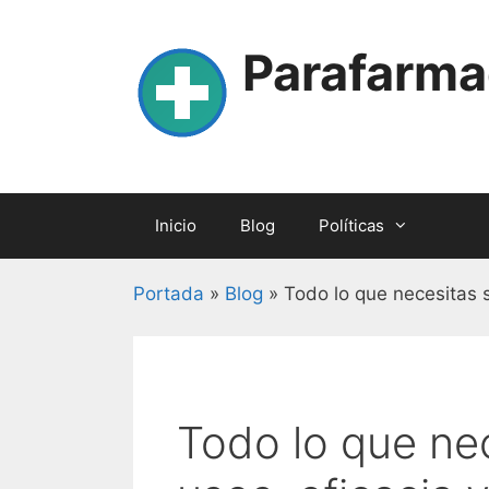
Skip
to
Parafarma
content
Inicio
Blog
Políticas
Portada
»
Blog
»
Todo lo que necesitas s
Todo lo que nec