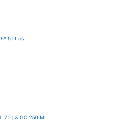
6º 5 litros
 70‡ & GO 250 ML