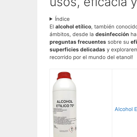
usos, eficacia
Índice
El
alcohol etílico
, también conoci
ámbitos, desde la
desinfección
has
preguntas frecuentes
sobre su
ef
superficies delicadas
y explorare
recorrido por el mundo del etanol!
Alcohol Et