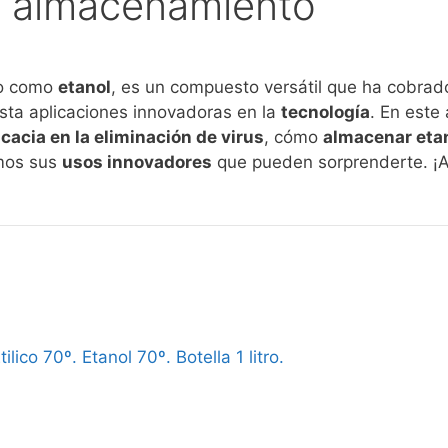
 y almacenamiento
do como
etanol
, es un compuesto versátil que ha cobrad
ta aplicaciones innovadoras en la
tecnología
. En este
icacia en la eliminación de virus
, cómo
almacenar etan
mos sus
usos innovadores
que pueden sorprenderte. ¡
ilico 70º. Etanol 70º. Botella 1 litro.