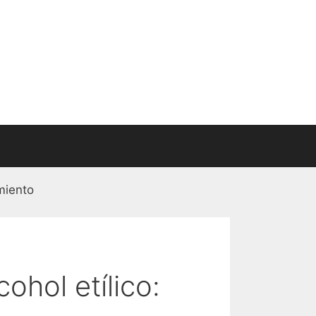
miento
ohol etílico: