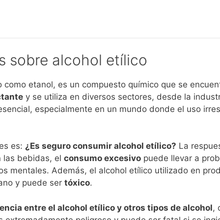
 sobre alcohol etílico
o como etanol, es un compuesto químico que se encuen
ctante
y se utiliza en diversos sectores, desde la industr
 esencial, especialmente en un mundo donde el uso irr
es es:
¿Es seguro consumir alcohol etílico?
La respues
 las bebidas, el
consumo excesivo
puede llevar a pro
 mentales. Además, el alcohol etílico utilizado en prod
ano y puede ser
tóxico
.
encia entre el alcohol etílico y otros tipos de alcohol
,
s extremadamente peligroso y puede ser fatal si se ingi