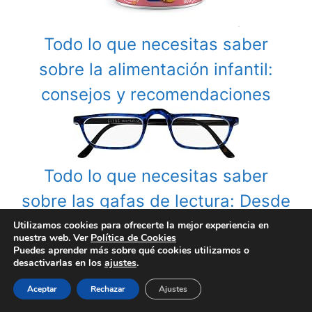
Todo lo que necesitas saber
sobre la alimentación infantil:
consejos y recomendaciones
Todo lo que necesitas saber
sobre las gafas de lectura: Desde
su historia hasta tu estilo
Utilizamos cookies para ofrecerte la mejor experiencia en
nuestra web. Ver
Política de Cookies
personal
Puedes aprender más sobre qué cookies utilizamos o
desactivarlas en los
ajustes
.
Aceptar
Rechazar
Ajustes
Categories
Apósitos Avanzados
,
Curación y Vendaje