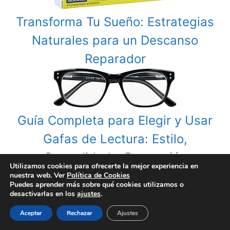
Transforma Tu Sueño: Estrategias
Naturales para un Descanso
Reparador
Guía Completa para Elegir y Usar
Gafas de Lectura: Estilo,
Comodidad y Protección
Utilizamos cookies para ofrecerte la mejor experiencia en
nuestra web. Ver
Política de Cookies
Puedes aprender más sobre qué cookies utilizamos o
Categories
Apósitos Avanzados
,
Curación y Vendaje
desactivarlas en los
ajustes
.
Tags
apósitos impermeables Hansaplast
Aceptar
Rechazar
Ajustes
Post
Transforma tus pasos: Guía esencial sobre