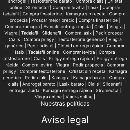
androgel
|
Testosterone barato
|
Compra cialis
|
Orlistat
online
|
Stromectol
|
Comprar levitra
|
Lasix
|
Comprar
tadalafil
|
Compra finasteride
|
Kamagra sin receta
|
Comprar
propecia
|
Proscar mejor precio
|
Compra finasteride
|
Compra kamagra
|
Avanafil entrega rápida
|
Cialis
|
Viagra
|
Viagra
|
Tadalafil
|
Sildenafil
|
Compra lasix
|
Pedir proscar
|
Cialis
|
Compra priligy
|
Testosterone genérico
|
Viagra
genérico
|
Pedir orlistat
|
Clomid entrega rápida
|
Comprar
lasix
|
Tadalafil online
|
Comprar levitra
|
Compra
testosterone
|
Cialis
|
Priligy entrega rápida
|
Priligy entrega
rápida
|
Compra levitra
|
Viagra
|
Pedir propecia
|
Comprar
priligy
|
Comprar testosterone
|
Orlistat sin receta
|
Kamagra
genérico
|
Pedir cialis
|
Kamagra
|
Kamagra barato
|
Comprar
cialis
|
Androgel barato
|
Lasix barato
|
Cialis
|
Sildenafil
entrega rápida
|
Kamagra entrega rápida
|
Stromectol
|
Viagra online
|
Viagra online
|
Nuestras políticas
Aviso legal