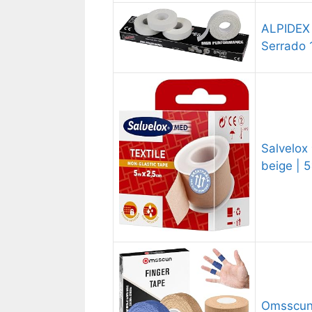
ALPIDEX 
Serrado
Salvelox 
beige | 
Omsscun 