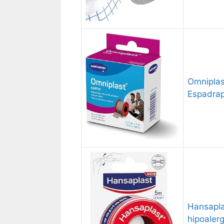
Omniplas
Espadrap
Hansapla
hipoaler