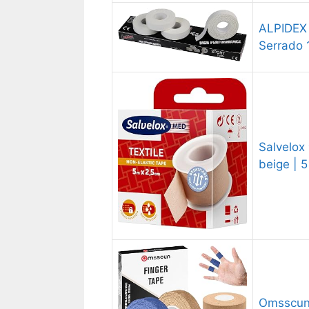
ALPIDEX 
Serrado
Salvelox 
beige | 
Omsscun 