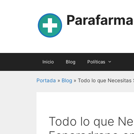
Skip
to
Parafarma
content
Inicio
Blog
Políticas
Portada
»
Blog
»
Todo lo que Necesitas
Todo lo que Ne